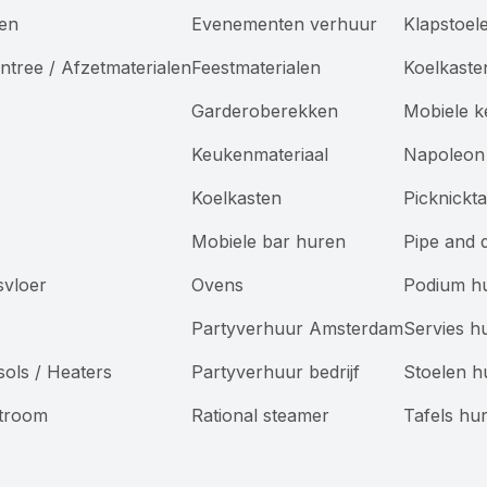
len
Evenementen verhuur
Klapstoel
ntree / Afzetmaterialen
Feestmaterialen
Koelkaste
Garderoberekken
Mobiele 
Keukenmateriaal
Napoleon 
Koelkasten
Picknickt
Mobiele bar huren
Pipe and 
svloer
Ovens
Podium h
Partyverhuur Amsterdam
Servies h
sols / Heaters
Partyverhuur bedrijf
Stoelen h
Stroom
Rational steamer
Tafels hu