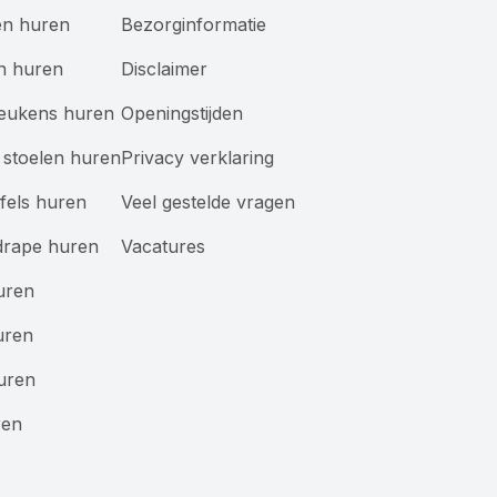
en huren
Bezorginformatie
n huren
Disclaimer
keukens huren
Openingstijden
stoelen huren
Privacy verklaring
afels huren
Veel gestelde vragen
drape huren
Vacatures
uren
uren
uren
ren