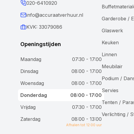
020-6410920
Buffetmateria
info@accuraatverhuur.nl
Garderobe / E
KVK: 33079086
Glaswerk
Keuken
Openingstijden
Linnen
Maandag
07:30 - 17:00
Meubilair
Wij gebruiken cookies
Dinsdag
08:00 - 17:00
Podium / Dan
Woensdag
08:00 - 17:00
Bij Accuraat Verhuur maken we gebruik van cookies en
Servies
vergelijkbare technologieën voor verschillende
Donderdag
08:00 - 17:00
doeleinden. We plaatsen functionele cookies om onze
Tenten / Para
website goed te laten werken, analytische cookies om
Vrijdag
07:30 - 17:00
onze dienstverlening te verbeteren, en marketingcookies
Verlichting / 
om je gepersonaliseerde advertenties te tonen. Je hebt
Zaterdag
08:00 - 13:00
controle over je voorkeuren en kunt kiezen welke cookies
Afhalen tot 12:00 uur
je toestaat.