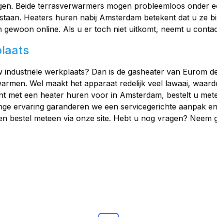
ijgen. Beide terrasverwarmers mogen probleemloos onder e
staan. Heaters huren nabij Amsterdam betekent dat u ze b
an gewoon online. Als u er toch niet uitkomt, neemt u contact
plaats
industriële werkplaats? Dan is de gasheater van Eurom de 
warmen. Wel maakt het apparaat redelijk veel lawaai, waardo
ent met een heater huren voor in Amsterdam, bestelt u met
ange ervaring garanderen we een servicegerichte aanpak en
n bestel meteen via onze site. Hebt u nog vragen? Neem ge