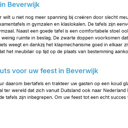
in Beverwijk
r wilt u niet nog meer spanning bij creëren door slecht meu
xamentafels in gymzalen en klaslokalen. De tafels zijn een
zaal. Naast een goede tafel is een comfortabele stoel ook e
t weinig ruimte in beslag. De zwarte doppen voorkomen dat
a niets weegt en dankzij het klapmechanisme goed in elkaar 
t het meubilair op tijd op de plaats van bestemming aanko
uts voor uw feest in Beverwijk
ur daarom biertafels en trakteer uw gasten op een koud glas 
val ter wereld dat zich vanuit Duitsland ook naar Nederland 
 de tafels zijn inbegrepen. Om uw feest tot een echt succe