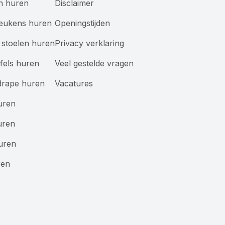
n huren
Disclaimer
keukens huren
Openingstijden
stoelen huren
Privacy verklaring
afels huren
Veel gestelde vragen
drape huren
Vacatures
uren
uren
uren
ren