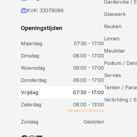
Garderobe / E
KVK: 33079086
Glaswerk
Keuken
Openingstijden
Linnen
Maandag
07:30 - 17:00
Meubilair
Wij gebruiken cookies
Dinsdag
08:00 - 17:00
Podium / Dan
Woensdag
08:00 - 17:00
Bij Accuraat Verhuur maken we gebruik van cookies en
Servies
vergelijkbare technologieën voor verschillende
Donderdag
08:00 - 17:00
doeleinden. We plaatsen functionele cookies om onze
Tenten / Para
website goed te laten werken, analytische cookies om
Vrijdag
07:30 - 17:00
onze dienstverlening te verbeteren, en marketingcookies
Verlichting / 
om je gepersonaliseerde advertenties te tonen. Je hebt
Zaterdag
08:00 - 13:00
controle over je voorkeuren en kunt kiezen welke cookies
Afhalen tot 12:00 uur
je toestaat.
Zondag
Gesloten
Alleen noodzakelijke cookies