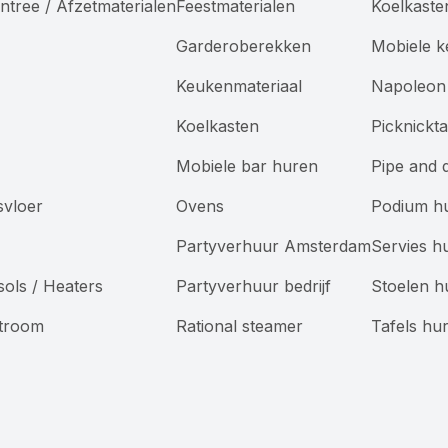
ntree / Afzetmaterialen
Feestmaterialen
Koelkaste
Garderoberekken
Mobiele 
Keukenmateriaal
Napoleon 
Koelkasten
Picknickt
Mobiele bar huren
Pipe and 
svloer
Ovens
Podium h
Partyverhuur Amsterdam
Servies h
sols / Heaters
Partyverhuur bedrijf
Stoelen h
Stroom
Rational steamer
Tafels hu