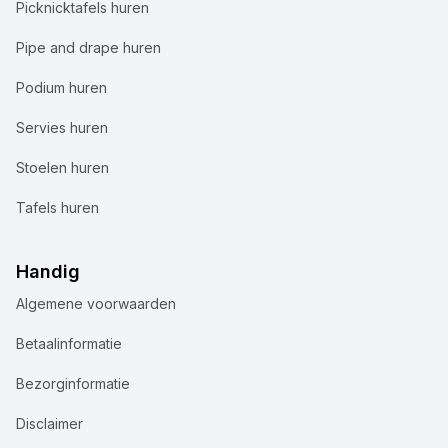
Picknicktafels huren
Pipe and drape huren
Podium huren
Servies huren
Stoelen huren
Tafels huren
Handig
Algemene voorwaarden
Wij gebruiken cookies
Betaalinformatie
Bij Accuraat Verhuur maken we gebruik van cookies en
Bezorginformatie
vergelijkbare technologieën voor verschillende
doeleinden. We plaatsen functionele cookies om onze
Disclaimer
website goed te laten werken, analytische cookies om