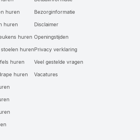
en huren
Bezorginformatie
n huren
Disclaimer
keukens huren
Openingstijden
stoelen huren
Privacy verklaring
afels huren
Veel gestelde vragen
drape huren
Vacatures
uren
uren
uren
ren