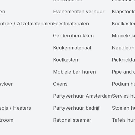
len
Evenementen verhuur
Klapstoel
ntree / Afzetmaterialen
Feestmaterialen
Koelkaste
Garderoberekken
Mobiele 
Keukenmateriaal
Napoleon 
Koelkasten
Picknickt
Mobiele bar huren
Pipe and 
svloer
Ovens
Podium h
Partyverhuur Amsterdam
Servies h
sols / Heaters
Partyverhuur bedrijf
Stoelen h
Stroom
Rational steamer
Tafels hu