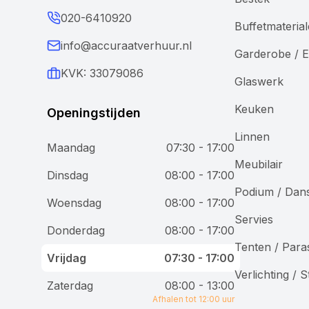
020-6410920
Buffetmateria
info@accuraatverhuur.nl
Garderobe / E
KVK: 33079086
Glaswerk
Keuken
Openingstijden
Linnen
Maandag
07:30 - 17:00
Meubilair
Wij gebruiken cookies
Dinsdag
08:00 - 17:00
Podium / Dan
Woensdag
08:00 - 17:00
Bij Accuraat Verhuur maken we gebruik van cookies en
Servies
vergelijkbare technologieën voor verschillende
Donderdag
08:00 - 17:00
doeleinden. We plaatsen functionele cookies om onze
Tenten / Para
website goed te laten werken, analytische cookies om
Vrijdag
07:30 - 17:00
onze dienstverlening te verbeteren, en marketingcookies
Verlichting / 
om je gepersonaliseerde advertenties te tonen. Je hebt
Zaterdag
08:00 - 13:00
controle over je voorkeuren en kunt kiezen welke cookies
Afhalen tot 12:00 uur