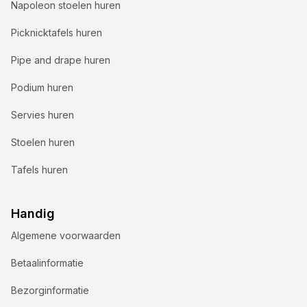
Napoleon stoelen huren
Picknicktafels huren
Pipe and drape huren
Podium huren
Servies huren
Stoelen huren
Tafels huren
Handig
Algemene voorwaarden
Wij gebruiken cookies
Betaalinformatie
Bij Accuraat Verhuur maken we gebruik van cookies en
Bezorginformatie
vergelijkbare technologieën voor verschillende