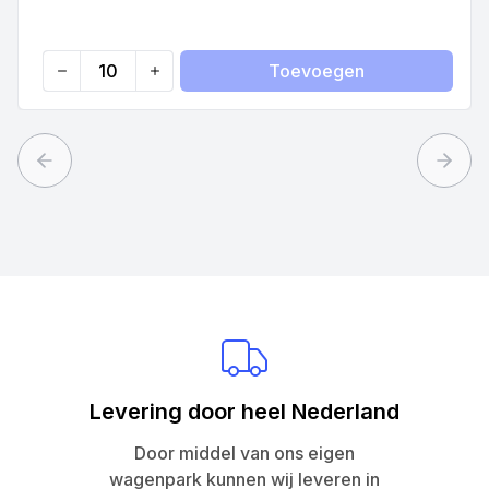
Toevoegen
Quantity
Previous slide
Next 
Levering door heel Nederland
Door middel van ons eigen
wagenpark kunnen wij leveren in