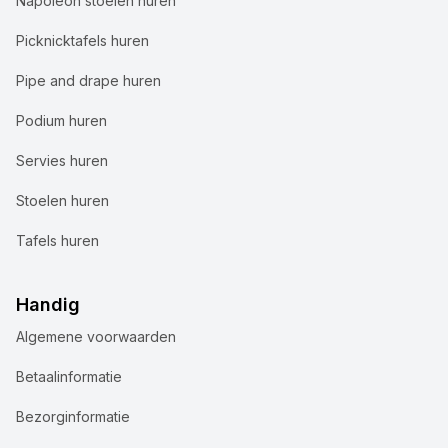
Napoleon stoelen huren
Picknicktafels huren
Pipe and drape huren
Podium huren
Servies huren
Stoelen huren
Tafels huren
Handig
Algemene voorwaarden
Wij gebruiken cookies
Betaalinformatie
Bij Accuraat Verhuur maken we gebruik van cookies en
Bezorginformatie
vergelijkbare technologieën voor verschillende