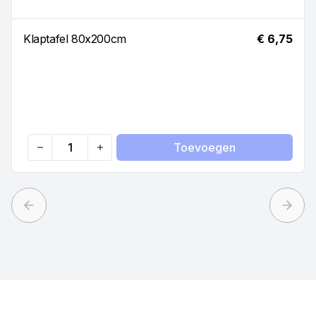
Klaptafel 80x200cm
€ 6,75
Toevoegen
Quantity
Previous slide
Next 