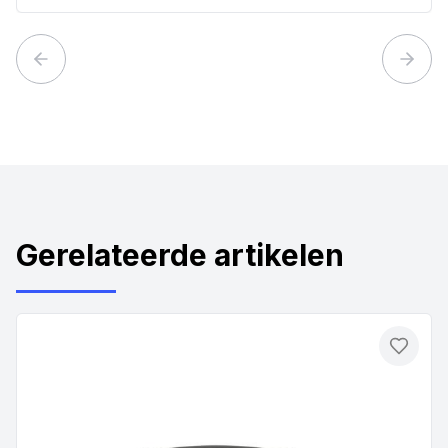
Previous slide
Next 
Gerelateerde artikelen
Toevo