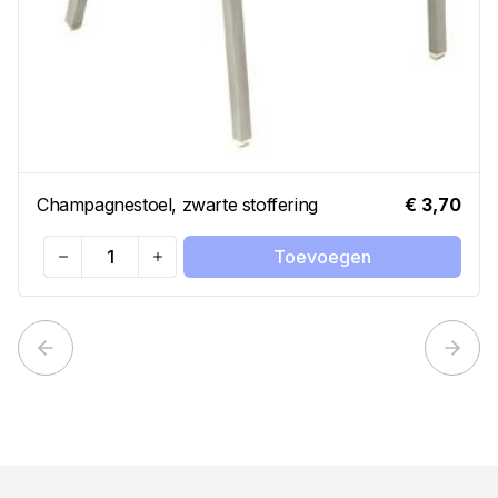
Champagnestoel, zwarte stoffering
€ 3,70
Toevoegen
Quantity
Previous slide
Next 