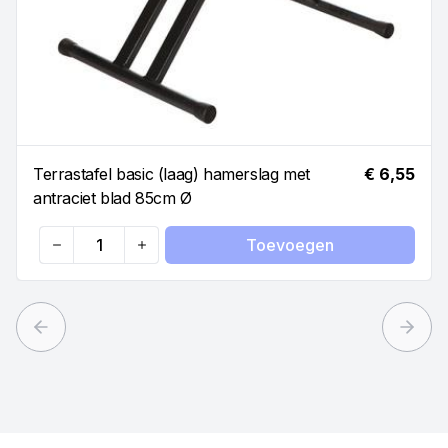
Terrastafel basic (laag) hamerslag met
€ 6,55
antraciet blad 85cm Ø
Toevoegen
Quantity
Previous slide
Next 