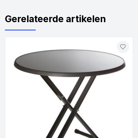
Gerelateerde artikelen
Toevo