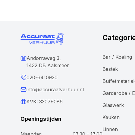
Categori
Bar / Koeling
Andorraweg 3,
1432 DB Aalsmeer
Bestek
020-6410920
Buffetmateria
info@accuraatverhuur.nl
Garderobe / E
KVK: 33079086
Glaswerk
Keuken
Openingstijden
Linnen
Maandag
07:30 - 17:00