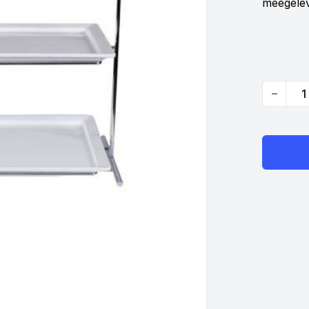
meegelev
Quantity