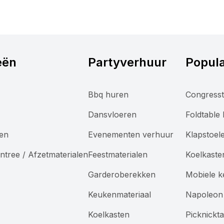
eën
Partyverhuur
Popula
Bbq huren
Congresst
Dansvloeren
Foldtable
len
Evenementen verhuur
Klapstoel
ntree / Afzetmaterialen
Feestmaterialen
Koelkaste
Garderoberekken
Mobiele 
Keukenmateriaal
Napoleon 
Koelkasten
Picknickt