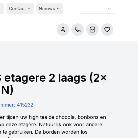
Contact
Nieuws
Bel ons
Winkelwagen
Bestellijsten
 etagere 2 laags (2x
GN)
nummer:
415232
er tijden uw high tea de chocola, bonbons en
op deze etagère. Natuurlijk ook voor andere
e te gebruiken. De borden worden los