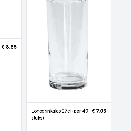
Koel
€ 8,85
Longdrinkglas 27cl (per 40
€ 7,05
stuks)