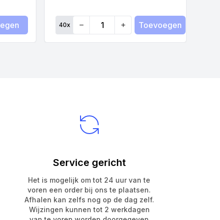
egen
Toevoegen
40
x
Quantity
Qua
Service gericht
Het is mogelijk om tot 24 uur van te
voren een order bij ons te plaatsen.
Afhalen kan zelfs nog op de dag zelf.
Wijzingen kunnen tot 2 werkdagen
van te voren worden doorgegeven