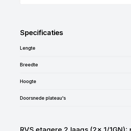
Specificaties
Lengte
Breedte
Hoogte
Doorsnede plateau's
RVS etagere 2 laags (2x 1/1GN): 