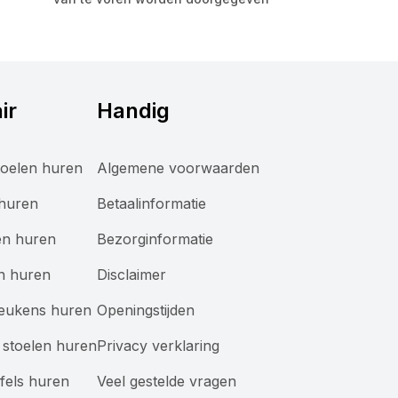
ir
Handig
oelen huren
Algemene voorwaarden
 huren
Betaalinformatie
en huren
Bezorginformatie
n huren
Disclaimer
keukens huren
Openingstijden
stoelen huren
Privacy verklaring
afels huren
Veel gestelde vragen