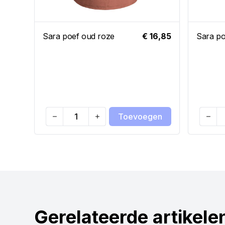
Sara poef oud roze
€ 16,85
Sara po
Toevoegen
Quantity
Quanti
Gerelateerde artikele