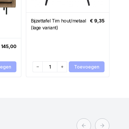
Bijzettafel Tim hout/metaal
€ 9,35
(lage variant)
 145,00
Sara
roze
egen
Toevoegen
Quantity
Qua
Previous slide
Next slide