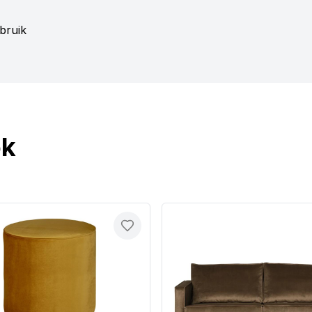
ebruik
ok
Toevoegen