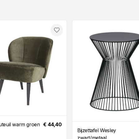
Toevoegen
uteuil warm groen
€ 44,40
Bijzettafel Wesley
zwart/metaal