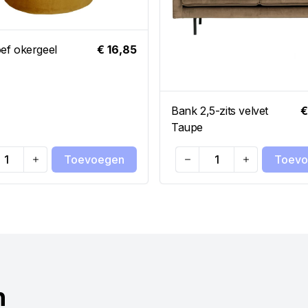
ef okergeel
€ 16,85
Bank 2,5-zits velvet
€
Taupe
Toevoegen
Toevo
ty
Quantity
n