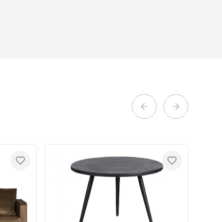
Previous slide
Next slide
Toevoegen
Toevoegen