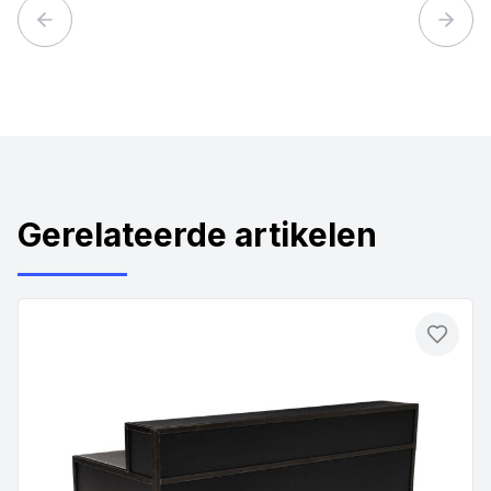
Previous slide
Next 
Gerelateerde artikelen
Toevo