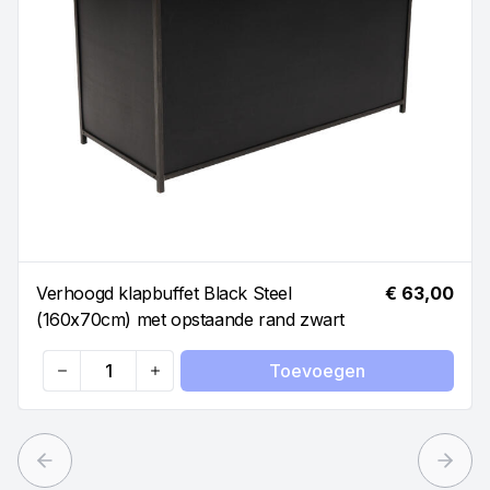
Verhoogd klapbuffet Black Steel
€ 63,00
(160x70cm) met opstaande rand zwart
Toevoegen
Quantity
Previous slide
Next 