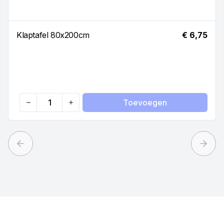
Klaptafel 80x200cm
€ 6,75
Toevoegen
Quantity
Previous slide
Next 