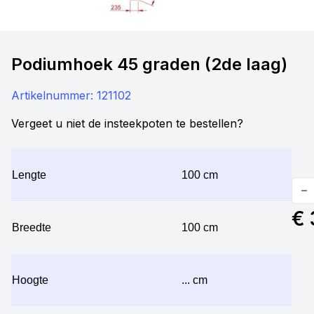
Podiumhoek 45 graden (2de laag)
Artikelnummer:
121102
Vergeet u niet de insteekpoten te bestellen?
Lengte
100 cm
Quan
€ 
Breedte
100 cm
Hoogte
... cm