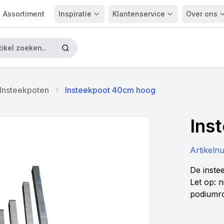
Assortiment
Inspiratie
Klantenservice
Over ons
Insteekpoten
Insteekpoot 40cm hoog
Ins
Artikel
De inste
Let op: 
podiumr