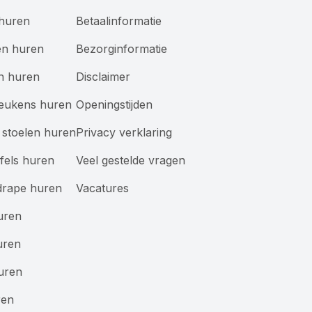
 huren
Betaalinformatie
en huren
Bezorginformatie
n huren
Disclaimer
keukens huren
Openingstijden
stoelen huren
Privacy verklaring
afels huren
Veel gestelde vragen
drape huren
Vacatures
uren
uren
uren
ren