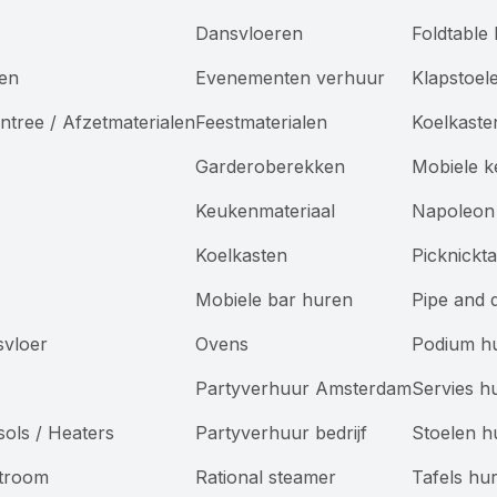
Dansvloeren
Foldtable
len
Evenementen verhuur
Klapstoel
ntree / Afzetmaterialen
Feestmaterialen
Koelkaste
Garderoberekken
Mobiele 
Keukenmateriaal
Napoleon 
Koelkasten
Picknickt
Mobiele bar huren
Pipe and 
svloer
Ovens
Podium h
Partyverhuur Amsterdam
Servies h
sols / Heaters
Partyverhuur bedrijf
Stoelen h
Stroom
Rational steamer
Tafels hu