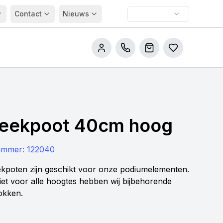
Contact
Nieuws
Bel ons
Winkelwagen
Bestellijsten
teekpoot 40cm hoog
nummer:
122040
ekpoten zijn geschikt voor onze podiumelementen.
niet voor alle hoogtes hebben wij bijbehorende
okken.