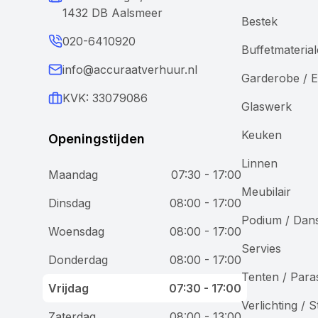
1432 DB Aalsmeer
Bestek
020-6410920
Buffetmateria
info@accuraatverhuur.nl
Garderobe / E
KVK: 33079086
Glaswerk
Keuken
Openingstijden
Linnen
Maandag
07:30 - 17:00
Meubilair
Wij gebruiken cookies
Dinsdag
08:00 - 17:00
Podium / Dan
Woensdag
08:00 - 17:00
Bij Accuraat Verhuur maken we gebruik van cookies en
Servies
vergelijkbare technologieën voor verschillende
Donderdag
08:00 - 17:00
doeleinden. We plaatsen functionele cookies om onze
Tenten / Para
website goed te laten werken, analytische cookies om
Vrijdag
07:30 - 17:00
onze dienstverlening te verbeteren, en marketingcookies
Verlichting / 
om je gepersonaliseerde advertenties te tonen. Je hebt
Zaterdag
08:00 - 13:00