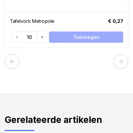
Tafelvork Metropole
€ 0,27
Toevoegen
Quantity
Previous slide
Next 
Gerelateerde artikelen