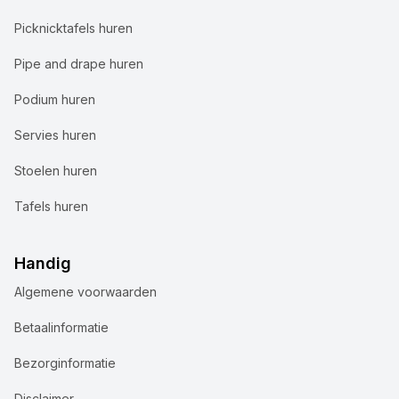
Picknicktafels huren
Pipe and drape huren
Podium huren
Servies huren
Stoelen huren
Tafels huren
Handig
Algemene voorwaarden
Wij gebruiken cookies
Betaalinformatie
Bij Accuraat Verhuur maken we gebruik van cookies en
Bezorginformatie
vergelijkbare technologieën voor verschillende
doeleinden. We plaatsen functionele cookies om onze
Disclaimer