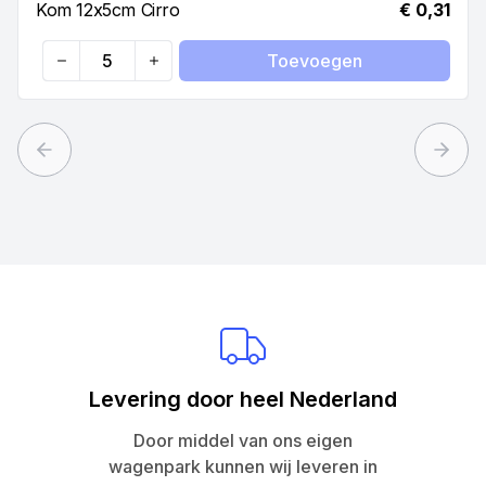
Kom 12x5cm Cirro
€ 0,31
Toevoegen
Quantity
Previous slide
Next 
Levering door heel Nederland
Door middel van ons eigen
wagenpark kunnen wij leveren in