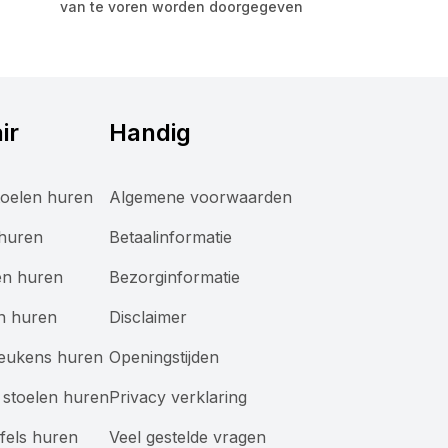
van te voren worden doorgegeven
ir
Handig
oelen huren
Algemene voorwaarden
 huren
Betaalinformatie
en huren
Bezorginformatie
n huren
Disclaimer
keukens huren
Openingstijden
stoelen huren
Privacy verklaring
afels huren
Veel gestelde vragen