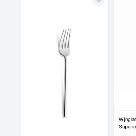
Toevoegen
Wijngla
Superio
stuks)