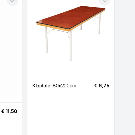
Toevoegen
Toevoegen
Klaptafel 80x200cm
€ 6,75
Plat
15c
€ 11,50