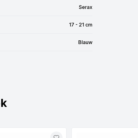
Serax
17 - 21 cm
Blauw
ok