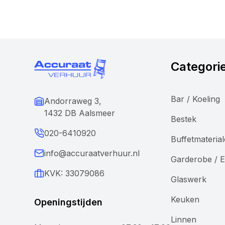
Categori
Bar / Koeling
Andorraweg 3,
1432 DB Aalsmeer
Bestek
020-6410920
Buffetmateria
info@accuraatverhuur.nl
Garderobe / E
KVK: 33079086
Glaswerk
Keuken
Openingstijden
Linnen