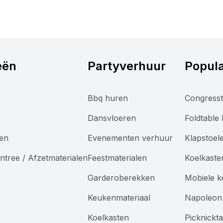
eën
Partyverhuur
Popula
Bbq huren
Congresst
Dansvloeren
Foldtable
len
Evenementen verhuur
Klapstoel
ntree / Afzetmaterialen
Feestmaterialen
Koelkaste
Garderoberekken
Mobiele 
Keukenmateriaal
Napoleon 
Koelkasten
Picknickt