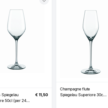
Toevoegen
Champagne flute
s Spiegelau
€ 11,50
Spiegelau Superiore 30cl
re 50cl (per 24
(per 24 stuks)