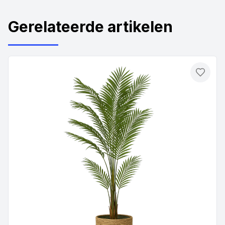
Gerelateerde artikelen
Toevo