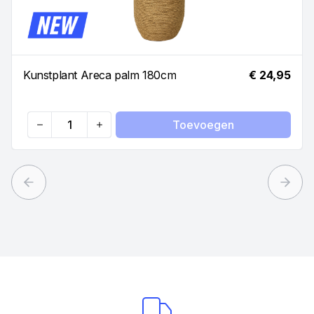
Kunstplant Areca palm 180cm
€ 24,95
Toevoegen
Quantity
Previous slide
Next 