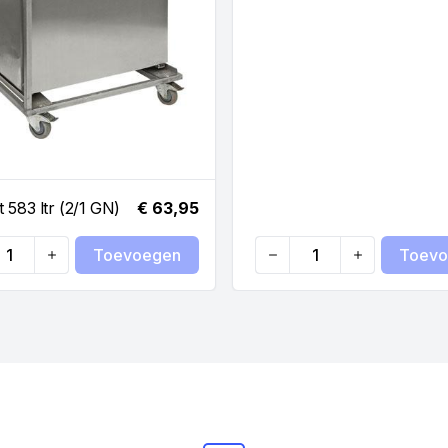
 583 ltr (2/1 GN)
€ 63,95
Toevoegen
Toevo
ty
Quantity