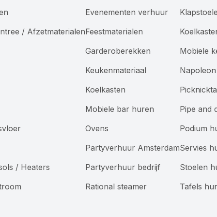
len
Evenementen verhuur
Klapstoel
ntree / Afzetmaterialen
Feestmaterialen
Koelkaste
Garderoberekken
Mobiele 
Keukenmateriaal
Napoleon 
Koelkasten
Picknickt
Mobiele bar huren
Pipe and 
svloer
Ovens
Podium h
Partyverhuur Amsterdam
Servies h
sols / Heaters
Partyverhuur bedrijf
Stoelen h
Stroom
Rational steamer
Tafels hu