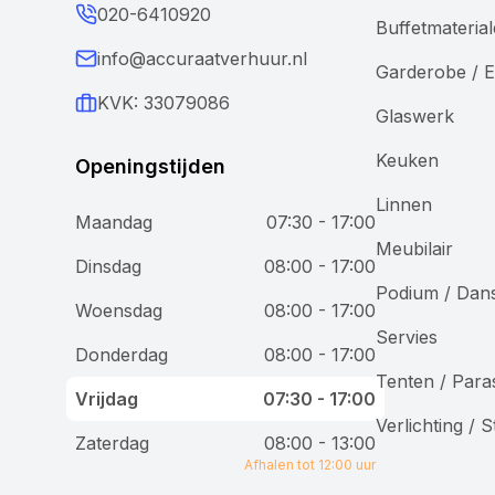
020-6410920
Buffetmateria
info@accuraatverhuur.nl
Garderobe / E
KVK: 33079086
Glaswerk
Keuken
Openingstijden
Linnen
Maandag
07:30 - 17:00
Meubilair
Wij gebruiken cookies
Dinsdag
08:00 - 17:00
Podium / Dan
Woensdag
08:00 - 17:00
Bij Accuraat Verhuur maken we gebruik van cookies en
Servies
vergelijkbare technologieën voor verschillende
Donderdag
08:00 - 17:00
doeleinden. We plaatsen functionele cookies om onze
Tenten / Para
website goed te laten werken, analytische cookies om
Vrijdag
07:30 - 17:00
onze dienstverlening te verbeteren, en marketingcookies
Verlichting / 
om je gepersonaliseerde advertenties te tonen. Je hebt
Zaterdag
08:00 - 13:00
controle over je voorkeuren en kunt kiezen welke cookies
Afhalen tot 12:00 uur
je toestaat.