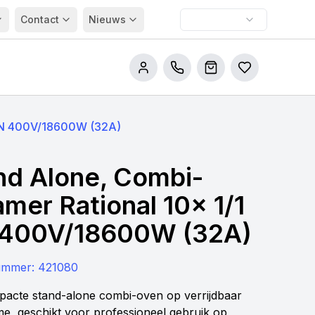
Contact
Nieuws
Bel ons
Winkelwagen
Bestellijsten
 GN 400V/18600W (32A)
nd Alone, Combi-
amer Rational 10x 1/1
400V/18600W (32A)
nummer:
421080
acte stand-alone combi-oven op verrijdbaar
e, geschikt voor professioneel gebruik op