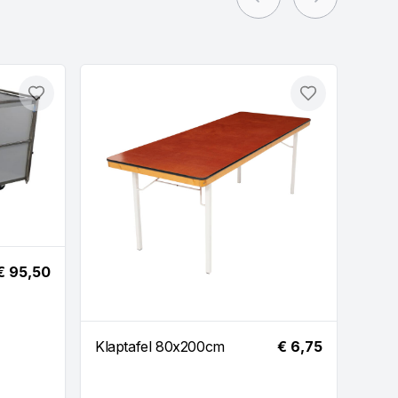
Previous slide
Next slide
Toevoegen
Toevoegen
Hete
€ 95,50
230
Klaptafel 80x200cm
€ 6,75