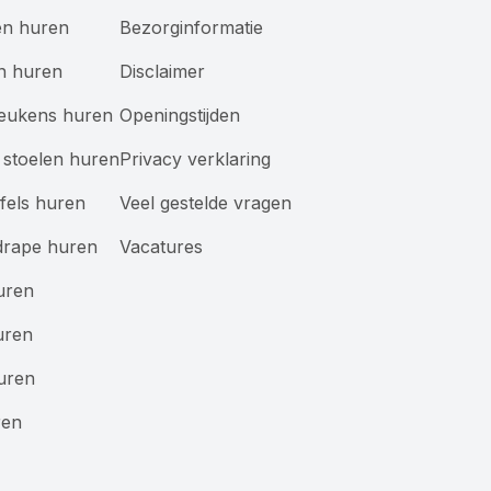
en huren
Bezorginformatie
n huren
Disclaimer
keukens huren
Openingstijden
stoelen huren
Privacy verklaring
afels huren
Veel gestelde vragen
drape huren
Vacatures
uren
uren
uren
ren