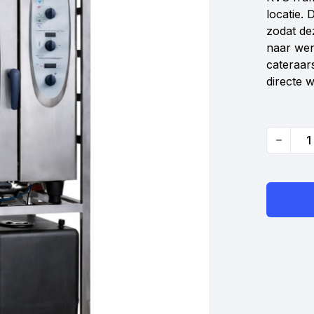
locatie.
zodat de
naar wen
cateraar
directe w
Quantity