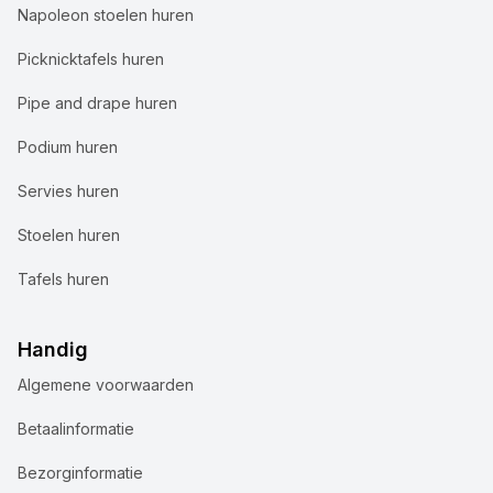
Napoleon stoelen huren
Picknicktafels huren
Pipe and drape huren
Podium huren
Servies huren
Stoelen huren
Tafels huren
Handig
Algemene voorwaarden
Wij gebruiken cookies
Betaalinformatie
Bij Accuraat Verhuur maken we gebruik van cookies en
Bezorginformatie
vergelijkbare technologieën voor verschillende