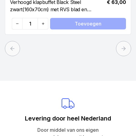
Verhoogd klapbuffet Black Steel
€ 63,00
zwart(160x70cm) met RVS blad en
opstaande rand
Toevoegen
Quantity
Previous slide
Next 
Levering door heel Nederland
Door middel van ons eigen