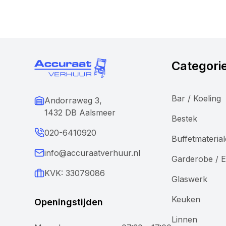
Categori
Bar / Koeling
Andorraweg 3,
1432 DB Aalsmeer
Bestek
020-6410920
Buffetmateria
info@accuraatverhuur.nl
Garderobe / E
KVK: 33079086
Glaswerk
Keuken
Openingstijden
Linnen