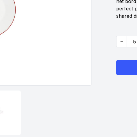
het bord
perfect 
shared d
Quantity