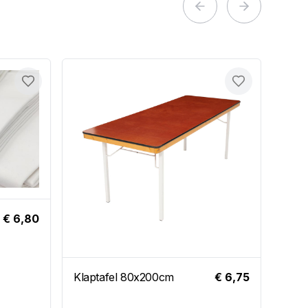
Previous slide
Next slide
Toevoegen
Toevoegen
€ 6,80
Klaptafel 80x200cm
€ 6,75