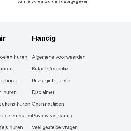
van te voren worden doorgegeven
ir
Handig
oelen huren
Algemene voorwaarden
 huren
Betaalinformatie
en huren
Bezorginformatie
n huren
Disclaimer
keukens huren
Openingstijden
stoelen huren
Privacy verklaring
afels huren
Veel gestelde vragen