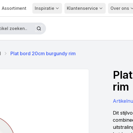
Assortiment
Inspiratie
Klantenservice
Over ons
d
Plat bord 20cm burgundy rim
Pla
rim
Artikel
Dit stijl
combinee
uitstrali