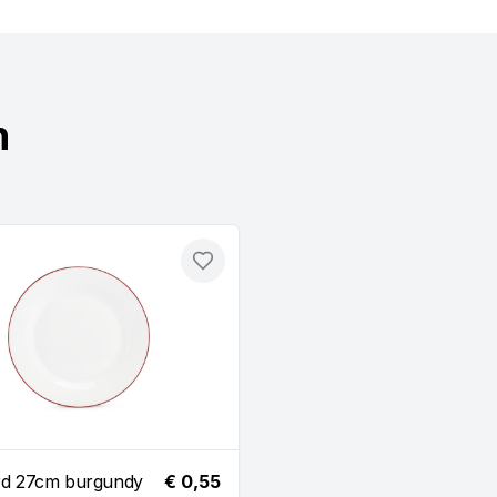
n
Toevoegen
rd 27cm burgundy
€ 0,55