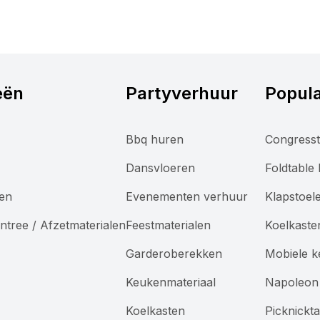
eën
Partyverhuur
Popula
Bbq huren
Congresst
Dansvloeren
Foldtable
len
Evenementen verhuur
Klapstoel
ntree / Afzetmaterialen
Feestmaterialen
Koelkaste
Garderoberekken
Mobiele 
Keukenmateriaal
Napoleon 
Koelkasten
Picknickt