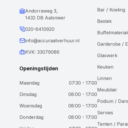
Bar / Koeling
Andorraweg 3,
1432 DB Aalsmeer
Bestek
020-6410920
Buffetmateria
info@accuraatverhuur.nl
Garderobe / E
KVK: 33079086
Glaswerk
Keuken
Openingstijden
Linnen
Maandag
07:30 - 17:00
Meubilair
Wij gebruiken cookies
Dinsdag
08:00 - 17:00
Podium / Dan
Woensdag
08:00 - 17:00
Bij Accuraat Verhuur maken we gebruik van cookies en
Servies
vergelijkbare technologieën voor verschillende
Donderdag
08:00 - 17:00
doeleinden. We plaatsen functionele cookies om onze
Tenten / Para
website goed te laten werken, analytische cookies om