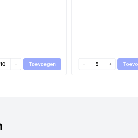
Toevoegen
Toevo
ty
Quantity
n