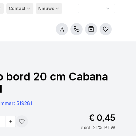
Contact
Nieuws
Bel ons
Winkelwagen
Bestellijsten
p bord 20 cm Cabana
l
nummer:
519281
€ 0,45
Toevoegen
excl. 21% BTW