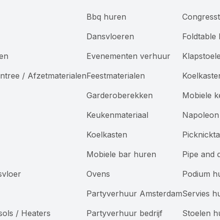
Bbq huren
Congresst
Dansvloeren
Foldtable
len
Evenementen verhuur
Klapstoel
ntree / Afzetmaterialen
Feestmaterialen
Koelkaste
Garderoberekken
Mobiele 
Keukenmateriaal
Napoleon 
Koelkasten
Picknickt
Mobiele bar huren
Pipe and 
svloer
Ovens
Podium h
Partyverhuur Amsterdam
Servies h
sols / Heaters
Partyverhuur bedrijf
Stoelen h