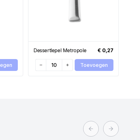
Dessertlepel Metropole
€ 0,27
egen
Toevoegen
Quantity
Qua
Previous slide
Next slide