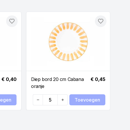
Toevoegen
Toevoegen
€ 0,40
Diep bord 20 cm Cabana
€ 0,45
Diep
oranje
groe
egen
Toevoegen
Quantity
Qua