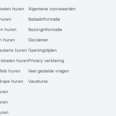
oelen huren
Algemene voorwaarden
 huren
Betaalinformatie
en huren
Bezorginformatie
n huren
Disclaimer
keukens huren
Openingstijden
stoelen huren
Privacy verklaring
afels huren
Veel gestelde vragen
drape huren
Vacatures
uren
uren
uren