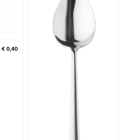
€ 0,40
Dess