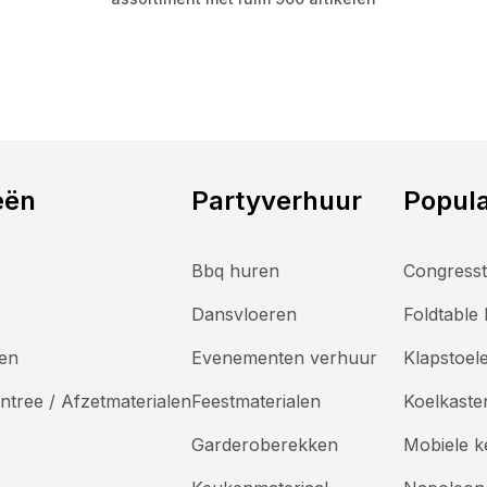
eën
Partyverhuur
Popula
Bbq huren
Congresst
Dansvloeren
Foldtable
len
Evenementen verhuur
Klapstoel
ntree / Afzetmaterialen
Feestmaterialen
Koelkaste
Garderoberekken
Mobiele 