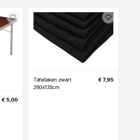
Toevoegen
Toevoegen
Tafellaken zwart
€ 7,95
260x135cm
Klap
€ 5,00