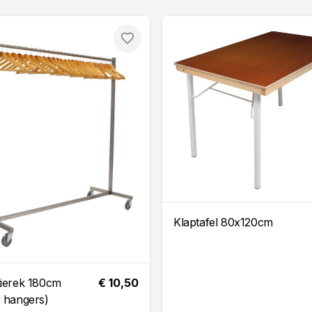
Toevoegen
Klaptafel 80x120cm
ierek 180cm
€ 10,50
 hangers)