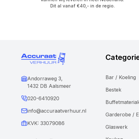
Dit al vanaf €40,- in de regio.
Categori
Bar / Koeling
Andorraweg 3,
1432 DB Aalsmeer
Bestek
020-6410920
Buffetmateria
info@accuraatverhuur.nl
Garderobe / E
KVK: 33079086
Glaswerk