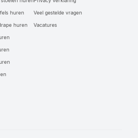
stoelen huren
Privacy verklaring
afels huren
Veel gestelde vragen
drape huren
Vacatures
uren
uren
uren
ren