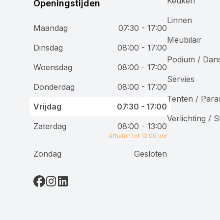
Keuken
Openingstijden
Linnen
Maandag
07:30 - 17:00
Meubilair
Wij gebruiken cookies
Dinsdag
08:00 - 17:00
Podium / Dan
Woensdag
08:00 - 17:00
Bij Accuraat Verhuur maken we gebruik van cookies en
Servies
vergelijkbare technologieën voor verschillende
Donderdag
08:00 - 17:00
doeleinden. We plaatsen functionele cookies om onze
Tenten / Para
website goed te laten werken, analytische cookies om
Vrijdag
07:30 - 17:00
onze dienstverlening te verbeteren, en marketingcookies
Verlichting / 
om je gepersonaliseerde advertenties te tonen. Je hebt
Zaterdag
08:00 - 13:00
controle over je voorkeuren en kunt kiezen welke cookies
Afhalen tot 12:00 uur
je toestaat.
Zondag
Gesloten
Alleen noodzakelijke cookies
Alle cookies accepteren