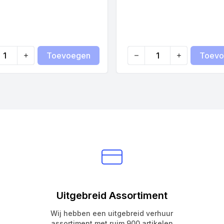
Toevoegen
Toevo
ty
Quantity
Uitgebreid Assortiment
Wij hebben een uitgebreid verhuur
assortiment met ruim 900 artikelen