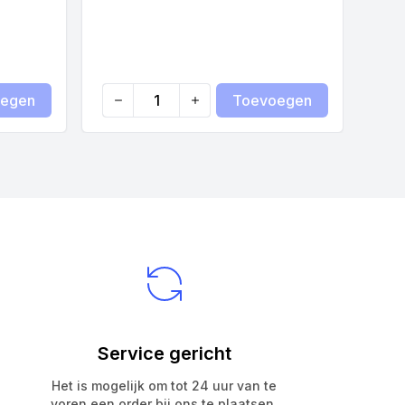
egen
Toevoegen
Quantity
Qua
Service gericht
Het is mogelijk om tot 24 uur van te
voren een order bij ons te plaatsen.