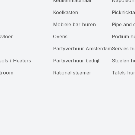
Keukenmateriaal
Napoleon 
Koelkasten
Picknickt
Mobiele bar huren
Pipe and 
svloer
Ovens
Podium h
Partyverhuur Amsterdam
Servies h
sols / Heaters
Partyverhuur bedrijf
Stoelen h
Stroom
Rational steamer
Tafels hu