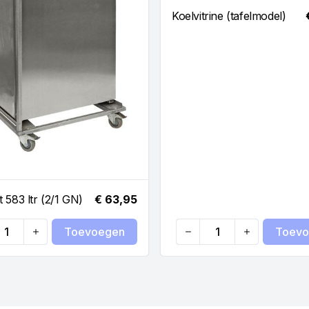
Koelvitrine (tafelmodel)
 583 ltr (2/1 GN)
€ 63,95
Toevoegen
Toevo
ty
Quantity