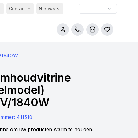
Contact
Nieuws
Bel ons
Winkelwagen
Bestellijsten
V/1840W
mhoudvitrine
felmodel)
0V/1840W
nummer:
411510
itrine om uw producten warm te houden.