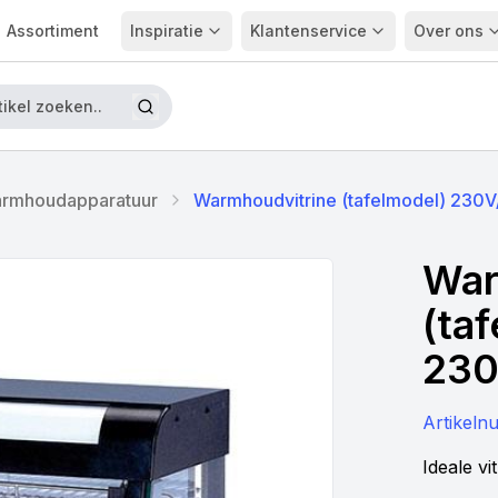
Assortiment
Inspiratie
Klantenservice
Over ons
rmhoudapparatuur
Warmhoudvitrine (tafelmodel) 230
War
(ta
23
Artikel
Ideale v