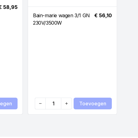
€ 58,95
Bain-marie wagen 3/1 GN
€ 56,10
230V/3500W
egen
Toevoegen
Quantity
Qua