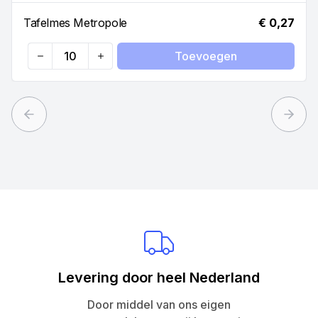
Tafelmes Metropole
€ 0,27
Toevoegen
Quantity
Previous slide
Next 
Levering door heel Nederland
Door middel van ons eigen