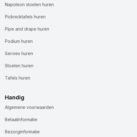
Napoleon stoelen huren
Picknicktafels huren
Pipe and drape huren
Podium huren
Servies huren
Stoelen huren
Tafels huren
Handig
Algemene voorwaarden
Wij gebruiken cookies
Betaalinformatie
Bij Accuraat Verhuur maken we gebruik van cookies en
Bezorginformatie
vergelijkbare technologieën voor verschillende