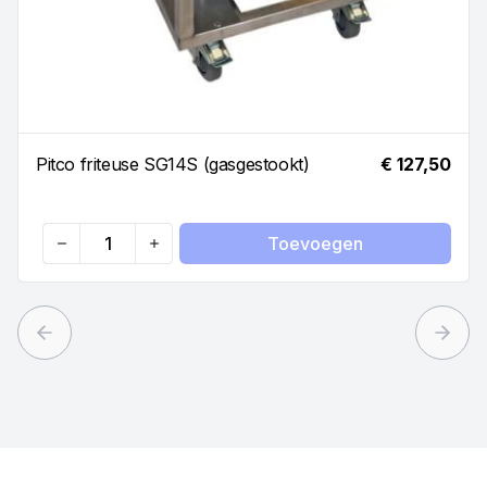
Pitco friteuse SG14S (gasgestookt)
€ 127,50
Toevoegen
Quantity
Previous slide
Next 