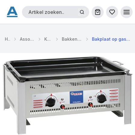
Winkelwagen
Bestellijs
Ope
Home
Assortiment
Keuken
Bakken / Grillen
Bakplaat op gas 65x54cm