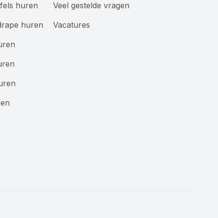
afels huren
Veel gestelde vragen
drape huren
Vacatures
uren
uren
uren
ren