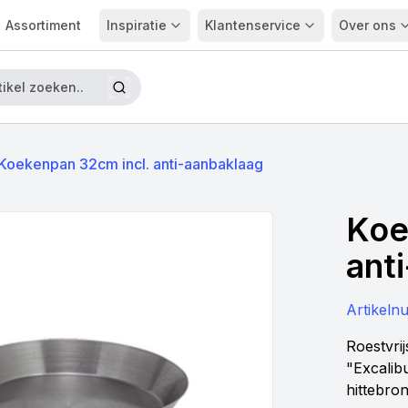
Assortiment
Inspiratie
Klantenservice
Over ons
Koekenpan 32cm incl. anti-aanbaklaag
Koe
ant
Artikel
Roestvri
"Excalibu
hittebron