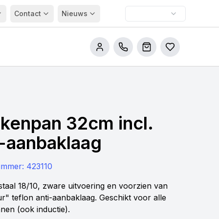
Contact
Nieuws
Bel ons
Winkelwagen
Bestellijsten
kenpan 32cm incl.
i-aanbaklaag
nummer:
423110
jstaal 18/10, zware uitvoering en voorzien van
r" teflon anti-aanbaklaag. Geschikt voor alle
nen (ook inductie).