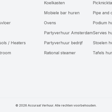
Koelkasten
Picknickt
Mobiele bar huren
Pipe and 
svloer
Ovens
Podium h
Partyverhuur Amsterdam
Servies h
sols / Heaters
Partyverhuur bedrijf
Stoelen h
Stroom
Rational steamer
Tafels hu
©
2026
Accuraat Verhuur. Alle rechten voorbehouden.