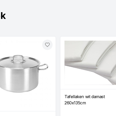
ok
Toevoegen
Tafellaken wit damast
260x135cm