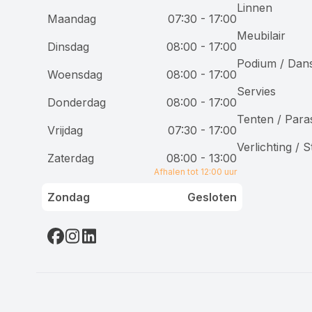
Linnen
Maandag
07:30 - 17:00
Meubilair
Wij gebruiken cookies
Dinsdag
08:00 - 17:00
Podium / Dan
Woensdag
08:00 - 17:00
Bij Accuraat Verhuur maken we gebruik van cookies en
Servies
vergelijkbare technologieën voor verschillende
Donderdag
08:00 - 17:00
doeleinden. We plaatsen functionele cookies om onze
Tenten / Para
website goed te laten werken, analytische cookies om
Vrijdag
07:30 - 17:00
onze dienstverlening te verbeteren, en marketingcookies
Verlichting / 
om je gepersonaliseerde advertenties te tonen. Je hebt
Zaterdag
08:00 - 13:00
controle over je voorkeuren en kunt kiezen welke cookies
Afhalen tot 12:00 uur
je toestaat.
Zondag
Gesloten
Alleen noodzakelijke cookies
Alle cookies accepteren
Cookie-instellingen beheren