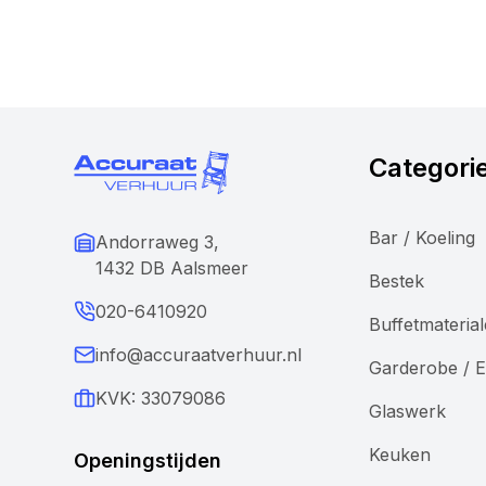
Categori
Bar / Koeling
Andorraweg 3,
1432 DB Aalsmeer
Bestek
020-6410920
Buffetmateria
info@accuraatverhuur.nl
Garderobe / E
KVK: 33079086
Glaswerk
Keuken
Openingstijden