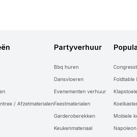
eën
Partyverhuur
Popula
Bbq huren
Congresst
Dansvloeren
Foldtable
len
Evenementen verhuur
Klapstoel
ntree / Afzetmaterialen
Feestmaterialen
Koelkaste
Garderoberekken
Mobiele 
Keukenmateriaal
Napoleon 