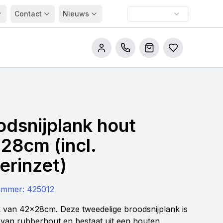
Contact
Nieuws
Bel ons
Winkelwagen
Bestellijsten
odsnijplank hout
28cm (incl.
erinzet)
nummer:
425012
k van 42x28cm. Deze tweedelige broodsnijplank is
van rubberhout en bestaat uit een houten