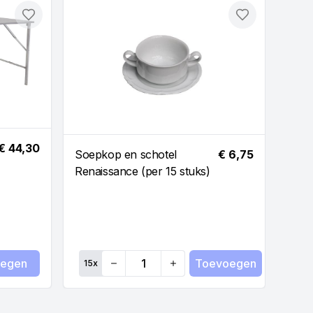
Toevoegen
Toevoegen
€ 44,30
Soepkop en schotel
€ 6,75
Renaissance (per 15 stuks)
Plat 
15,2
Whit
egen
Toevoegen
15
x
Quantity
Qua