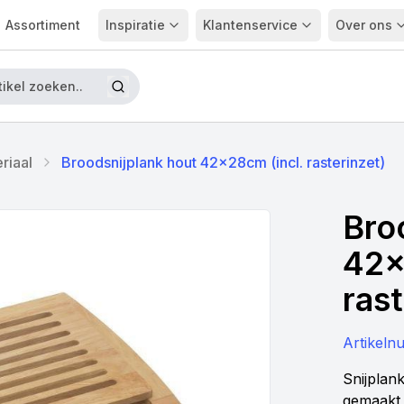
Assortiment
Inspiratie
Klantenservice
Over ons
riaal
Broodsnijplank hout 42x28cm (incl. rasterinzet)
Bro
42x
rast
Artikel
Snijplan
gemaakt 