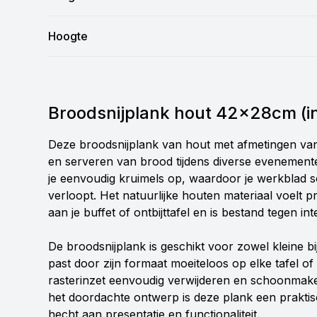
Hoogte
Broodsnijplank hout 42x28cm (inc
Deze broodsnijplank van hout met afmetingen van 4
en serveren van brood tijdens diverse evenemente
je eenvoudig kruimels op, waardoor je werkblad sc
verloopt. Het natuurlijke houten materiaal voelt pr
aan je buffet of ontbijttafel en is bestand tegen int
De broodsnijplank is geschikt voor zowel kleine b
past door zijn formaat moeiteloos op elke tafel of 
rasterinzet eenvoudig verwijderen en schoonmaken
het doordachte ontwerp is deze plank een prakti
hecht aan presentatie en functionaliteit.