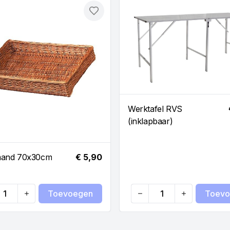
Toevoegen
Werktafel RVS
(inklapbaar)
and 70x30cm
€ 5,90
Toevoegen
Toevo
ty
Quantity