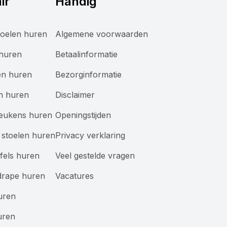
ir
Handig
oelen huren
Algemene voorwaarden
 huren
Betaalinformatie
en huren
Bezorginformatie
n huren
Disclaimer
keukens huren
Openingstijden
stoelen huren
Privacy verklaring
afels huren
Veel gestelde vragen
drape huren
Vacatures
uren
uren