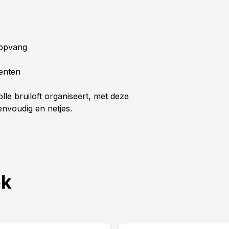
lopvang
menten
volle bruiloft organiseert, met deze
nvoudig en netjes.
ok