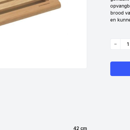
opvangba
brood va
en kunne
Quantity
42 cm