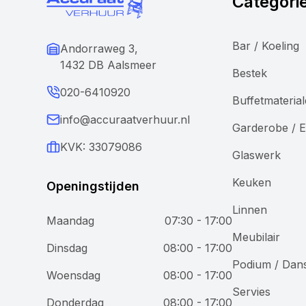
Categori
Bar / Koeling
Andorraweg 3,
1432 DB Aalsmeer
Bestek
020-6410920
Buffetmateria
info@accuraatverhuur.nl
Garderobe / E
KVK: 33079086
Glaswerk
Keuken
Openingstijden
Linnen
Maandag
07:30 - 17:00
Meubilair
Wij gebruiken cookies
Dinsdag
08:00 - 17:00
Podium / Dan
Woensdag
08:00 - 17:00
Bij Accuraat Verhuur maken we gebruik van cookies en
Servies
vergelijkbare technologieën voor verschillende
Donderdag
08:00 - 17:00