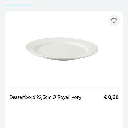
Toevo
Dessertbord 22,5cm Ø Royal Ivory
€ 0,30