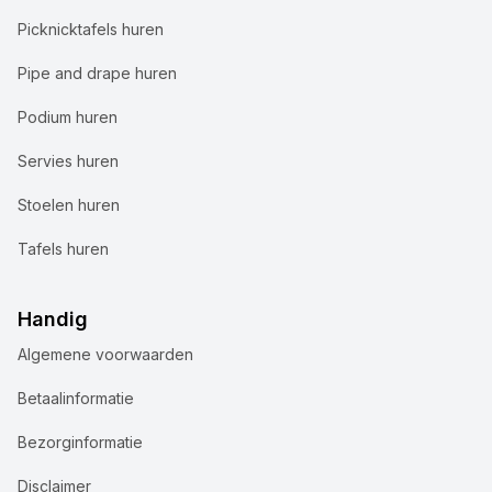
Picknicktafels huren
Pipe and drape huren
Podium huren
Servies huren
Stoelen huren
Tafels huren
Handig
Algemene voorwaarden
Wij gebruiken cookies
Betaalinformatie
Bij Accuraat Verhuur maken we gebruik van cookies en
Bezorginformatie
vergelijkbare technologieën voor verschillende
doeleinden. We plaatsen functionele cookies om onze
Disclaimer