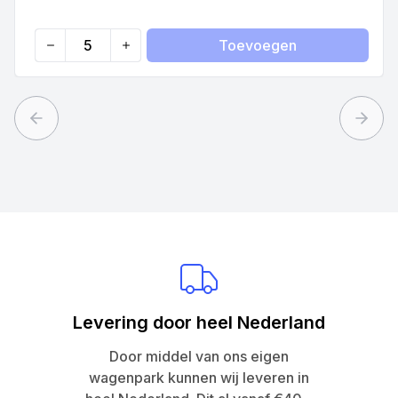
Toevoegen
Quantity
Previous slide
Next 
Levering door heel Nederland
Door middel van ons eigen
wagenpark kunnen wij leveren in