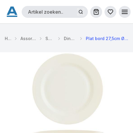
Winkelwagen
Bestellijs
Ope
Home
Assortiment
Servies
Dinerbord
Plat bord 27,5cm Ø Intensity