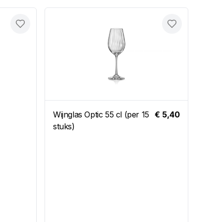
Toevoegen
Toevoegen
Wijnglas Optic 55 cl (per 15
€ 5,40
Tafe
stuks)
260