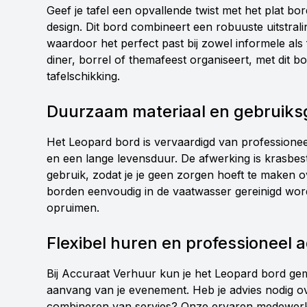
Geef je tafel een opvallende twist met het plat b
design. Dit bord combineert een robuuste uitstralin
waardoor het perfect past bij zowel informele als
diner, borrel of themafeest organiseert, met dit b
tafelschikking.
Duurzaam materiaal en gebruik
Het Leopard bord is vervaardigd van professioneel
en een lange levensduur. De afwerking is krasbest
gebruik, zodat je je geen zorgen hoeft te maken o
borden eenvoudig in de vaatwasser gereinigd worden
opruimen.
Flexibel huren en professioneel 
Bij Accuraat Verhuur kun je het Leopard bord gem
aanvang van je evenement. Heb je advies nodig ove
combineren van servies? Onze ervaren medewerke