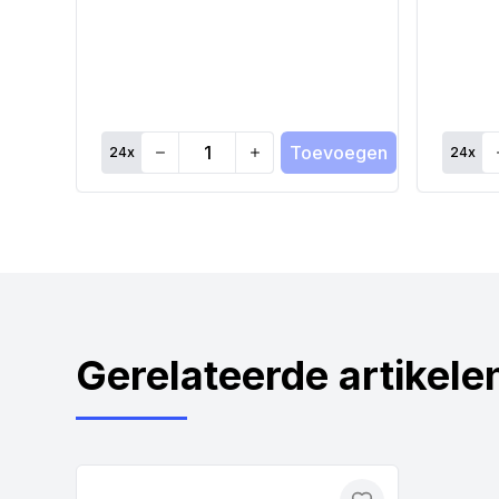
Toevoegen
24
x
24
x
Quantity
Qu
Gerelateerde artikele