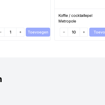
Koffie / cocktaillepel
Metropole
Toevoegen
Toevo
antity
Quantity
n