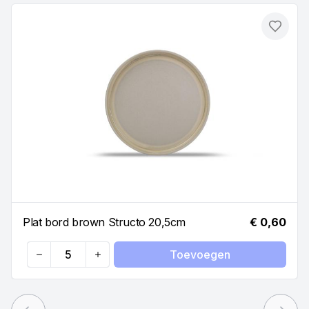
Toevo
Plat bord brown Structo 20,5cm
€ 0,60
Toevoegen
Quantity