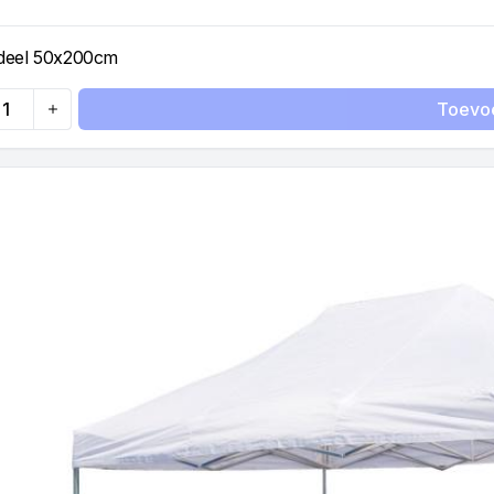
deel 50x200cm
Toevo
ty