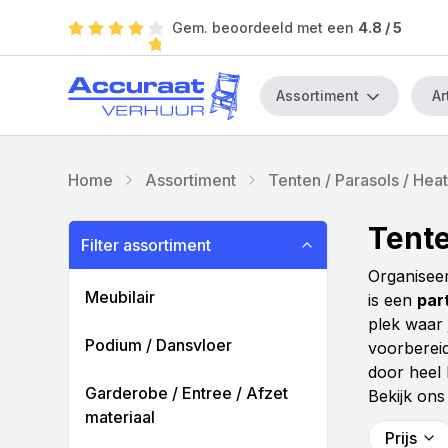
Gem. beoordeeld met een
4.8
/ 5
Assortiment
Home
Assortiment
Tenten / Parasols / Hea
Tente
Filter assortiment
Organiseer
Meubilair
is een
par
plek waar 
Podium / Dansvloer
voorbereid
door heel 
Garderobe / Entree / Afzet
Bekijk ons
materiaal
Prijs