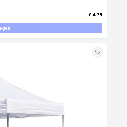
€ 4,75
egen
Toevoegen