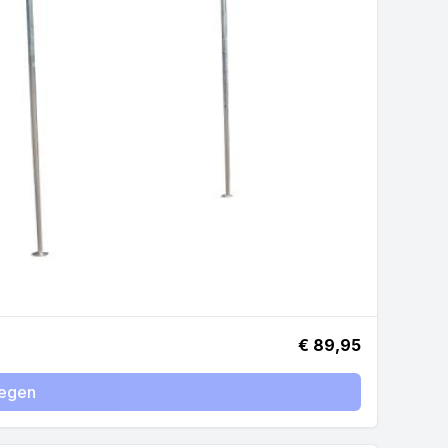
€ 89,95
egen