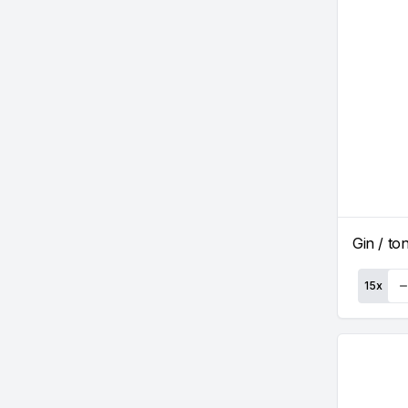
Gin / to
15
x
Qu