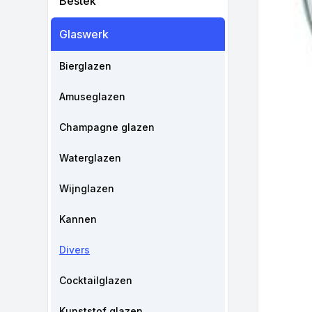
Bestek
Glaswerk
Bierglazen
Amuseglazen
Champagne glazen
Waterglazen
Wijnglazen
Kannen
Divers
Cocktailglazen
Kunststof glazen