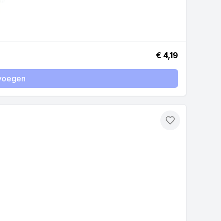
€ 4,19
voegen
Toevoegen