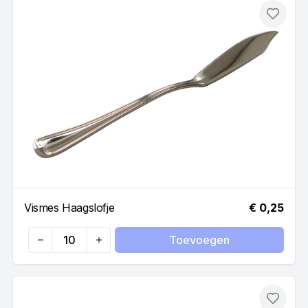
Toevo
Vismes Haagslofje
€ 0,25
Toevoegen
Quantity
Toevo