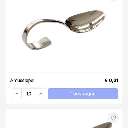
Amuselepel
€ 0,31
Toevoegen
Quantity
Toevo