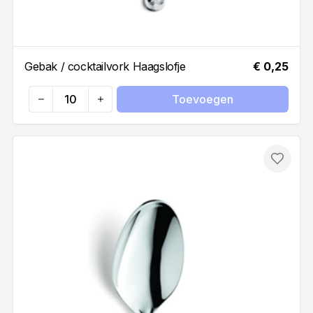
Gebak / cocktailvork Haagslofje
€ 0,25
Toevoegen
Quantity
Toevo