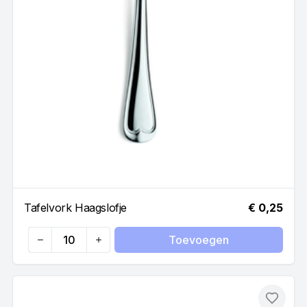
Tafelvork Haagslofje
€ 0,25
Toevoegen
Quantity
Toevo