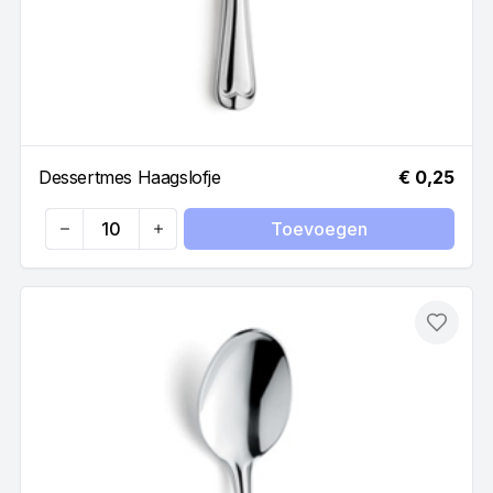
Dessertmes Haagslofje
€ 0,25
Toevoegen
Quantity
Toevo