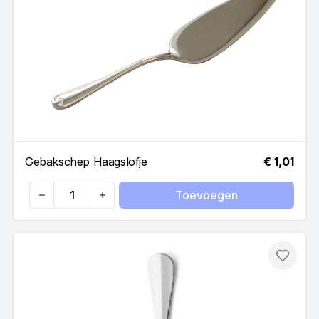
Gebakschep Haagslofje
€ 1,01
Toevoegen
Quantity
Toevo