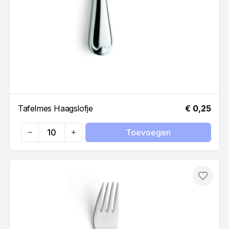
Tafelmes Haagslofje
€ 0,25
Toevoegen
Quantity
Toevo