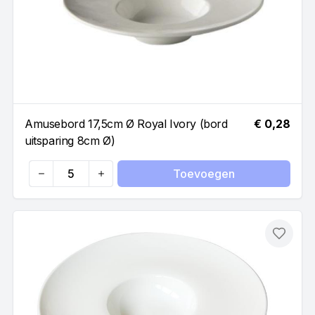
Amusebord 17,5cm Ø Royal Ivory (bord
€ 0,28
uitsparing 8cm Ø)
Toevoegen
Quantity
Toevo