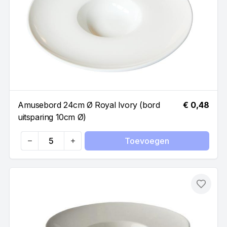
Amusebord 24cm Ø Royal Ivory (bord
€ 0,48
uitsparing 10cm Ø)
Toevoegen
Quantity
Toevo