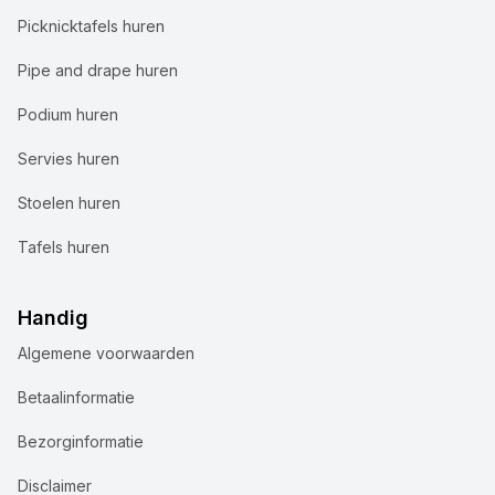
Picknicktafels huren
Pipe and drape huren
Podium huren
Servies huren
Stoelen huren
Tafels huren
Handig
Algemene voorwaarden
Wij gebruiken cookies
Betaalinformatie
Bij Accuraat Verhuur maken we gebruik van cookies en
Bezorginformatie
vergelijkbare technologieën voor verschillende
doeleinden. We plaatsen functionele cookies om onze
Disclaimer