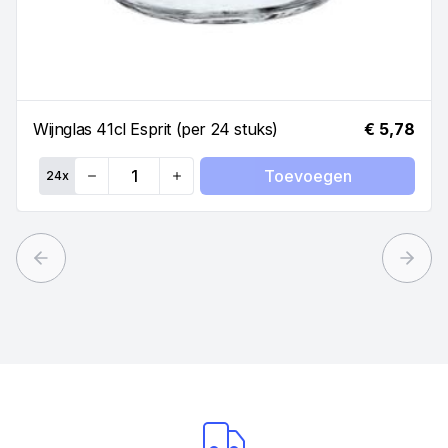
Wijnglas 41cl Esprit (per 24 stuks)
€ 5,78
Toevoegen
24
x
Quantity
Previous slide
Next 