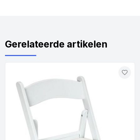
Gerelateerde artikelen
Toevo