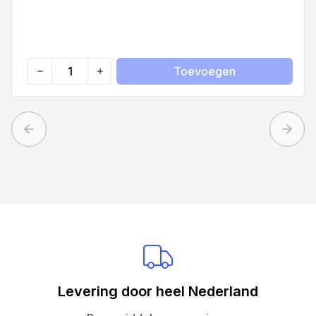
Toevoegen
Quantity
Previous slide
Next 
Levering door heel Nederland