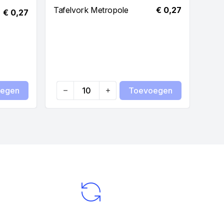
Dess
Tafelvork Metropole
€ 0,27
€ 0,27
egen
Toevoegen
Quantity
Qua