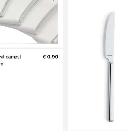
Toevoegen
wit damast
€ 0,90
cm