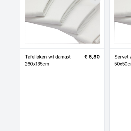
Toevoegen
Tafellaken wit damast
€ 6,80
Servet 
260x135cm
50x50