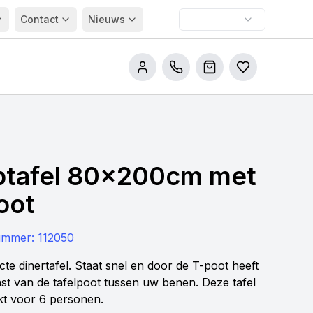
Contact
Nieuws
Bel ons
Winkelwagen
Bestellijsten
ptafel 80x200cm met
oot
nummer:
112050
te dinertafel. Staat snel en door de T-poot heeft
ast van de tafelpoot tussen uw benen. Deze tafel
ikt voor 6 personen.