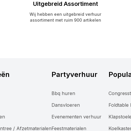
Uitgebreid Assortiment
Wij hebben een uitgebreid verhuur
assortiment met ruim 900 artikelen
eën
Partyverhuur
Popula
Bbq huren
Congresst
Dansvloeren
Foldtable
len
Evenementen verhuur
Klapstoel
ntree / Afzetmaterialen
Feestmaterialen
Koelkaste