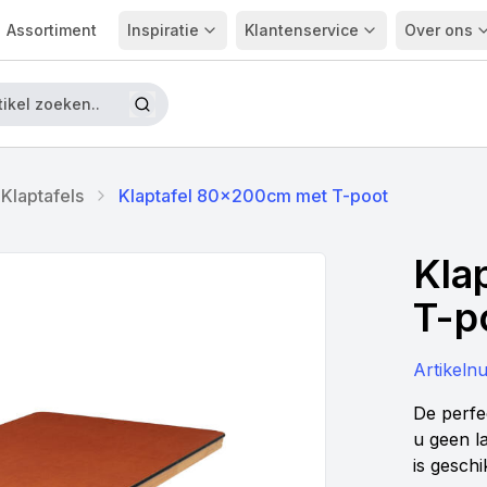
Assortiment
Inspiratie
Klantenservice
Over ons
Klaptafels
Klaptafel 80x200cm met T-poot
Kla
T-p
Artikel
De perfec
u geen l
is gesch