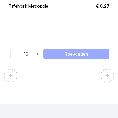
Tafelvork Metropole
€ 0,27
Toevoegen
Quantity
Previous slide
Next 