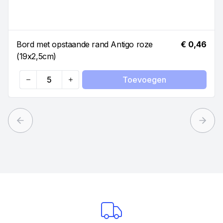
Bord met opstaande rand Antigo roze
€ 0,46
(19x2,5cm)
Toevoegen
Quantity
Previous slide
Next 