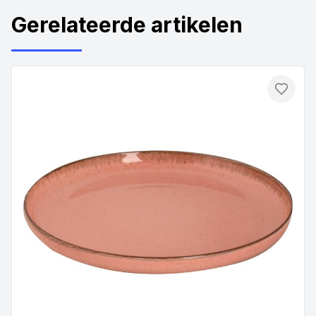
Gerelateerde artikelen
Toevo