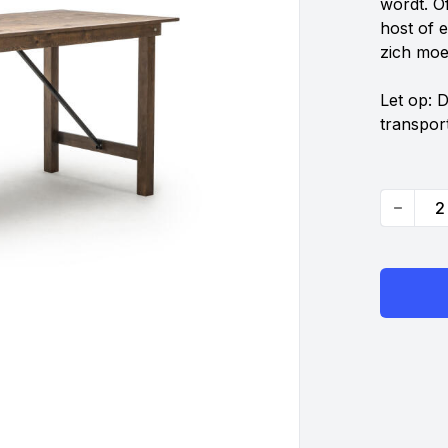
wordt. Of
host of 
zich moe
Let op: D
transpor
Quantity