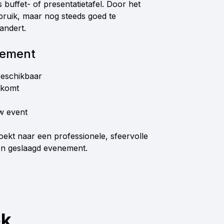
buffet- of presentatietafel. Door het
ebruik, maar nog steeds goed te
andert.
nement
 beschikbaar
tkomt
uw event
oekt naar een professionele, sfeervolle
 een geslaagd evenement.
ok