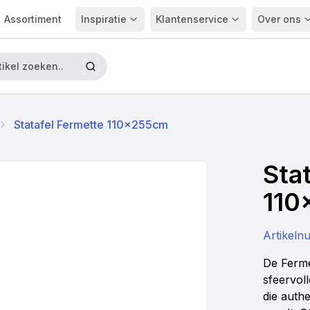
Assortiment
Inspiratie
Klantenservice
Over ons
Statafel Fermette 110x255cm
Sta
110
Artikel
De Ferme
sfeervol
die authe