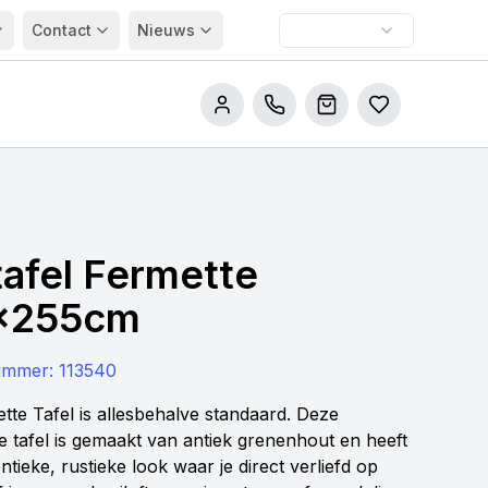
Contact
Nieuws
Bel ons
Winkelwagen
Bestellijsten
tafel Fermette
x255cm
nummer:
113540
tte Tafel is allesbehalve standaard. Deze
le tafel is gemaakt van antiek grenenhout en heeft
ntieke, rustieke look waar je direct verliefd op