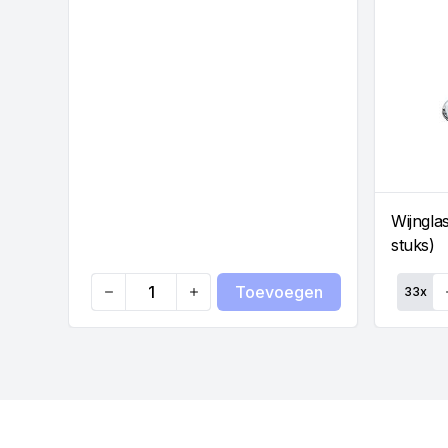
Wijnglas
stuks)
Toevoegen
33
x
Quantity
Qu