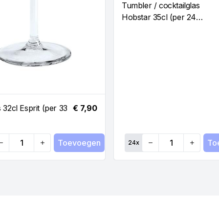
Tumbler / cocktailglas
Hobstar 35cl (per 24
stuks)
 32cl Esprit (per 33
€ 7,90
Toevoegen
To
24
x
antity
Quantity