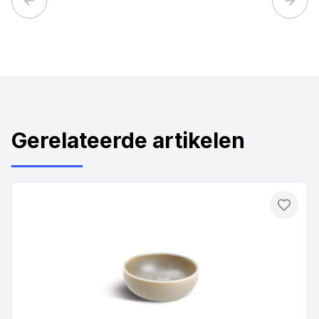
Previous slide
Next 
Gerelateerde artikelen
Toevo