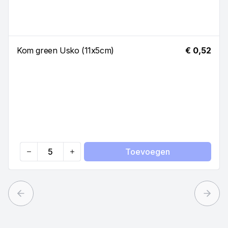
Kom green Usko (11x5cm)
€ 0,52
Toevoegen
Quantity
Previous slide
Next 