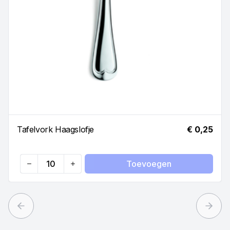
Tafelvork Haagslofje
€ 0,25
Toevoegen
Quantity
Previous slide
Next 