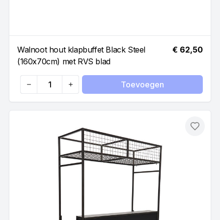
Walnoot hout klapbuffet Black Steel
€ 62,50
(160x70cm) met RVS blad
Toevoegen
Quantity
Toevo