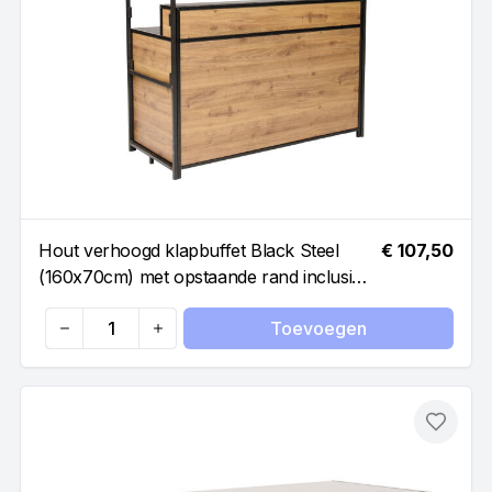
Hout verhoogd klapbuffet Black Steel
€ 107,50
(160x70cm) met opstaande rand inclusief
buffet bovenbouw
Toevoegen
Quantity
Toevo