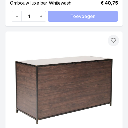
Ombouw luxe bar Whitewash
€ 40,75
Toevoegen
Quantity
Toevo