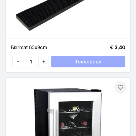
Biermat 60x8cm
€ 3,40
Toevoegen
Quantity
Toevo