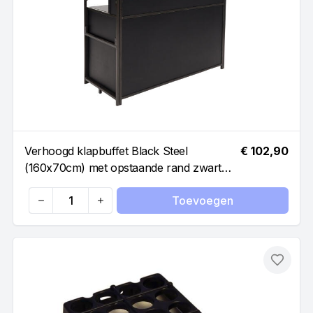
Verhoogd klapbuffet Black Steel
€ 102,90
(160x70cm) met opstaande rand zwart
inclusief buffet bovenbouw
Toevoegen
Quantity
Toevo