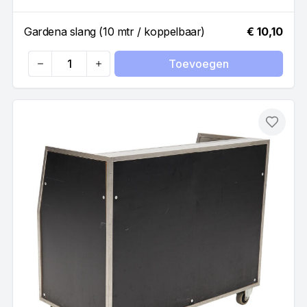
Gardena slang (10 mtr / koppelbaar)
€ 10,10
Toevoegen
Quantity
Toevo