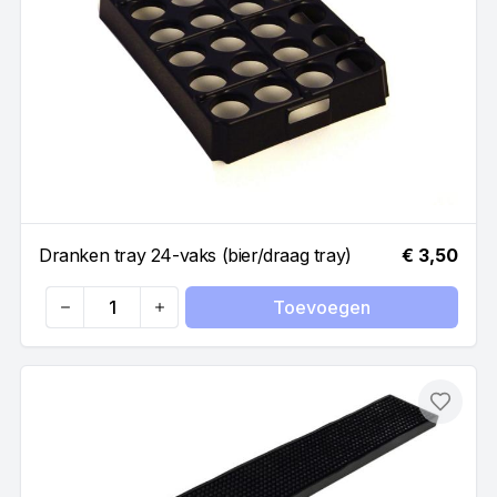
Dranken tray 24-vaks (bier/draag tray)
€ 3,50
Toevoegen
Quantity
Toevo