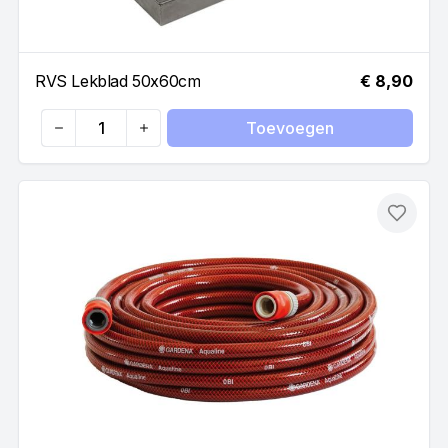
RVS Lekblad 50x60cm
€ 8,90
Toevoegen
Quantity
Toevo