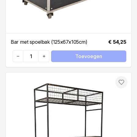
Bar met spoelbak (125x67x105cm)
€ 54,25
Toevoegen
Quantity
Toevo