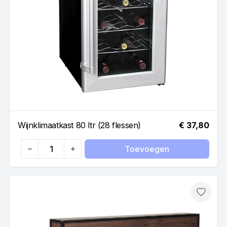
Wijnklimaatkast 80 ltr (28 flessen)
€ 37,80
Toevoegen
Quantity
Toevo