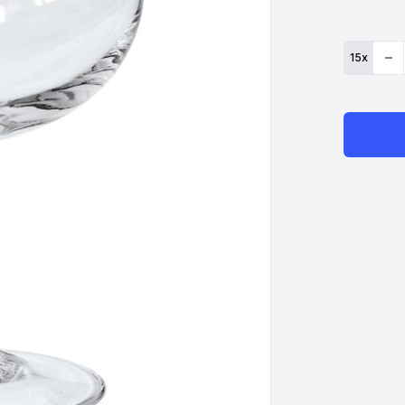
15
x
Quan