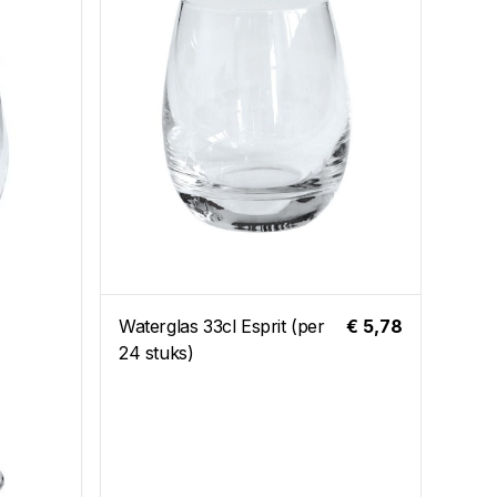
Klap
T-po
Waterglas 33cl Esprit (per
€ 5,78
24 stuks)