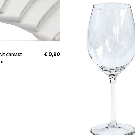
wit damast
€ 0,90
cm