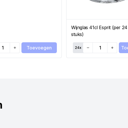
Wijnglas 41cl Esprit (per 24
stuks)
Toevoegen
To
24
x
ty
Quantity
n