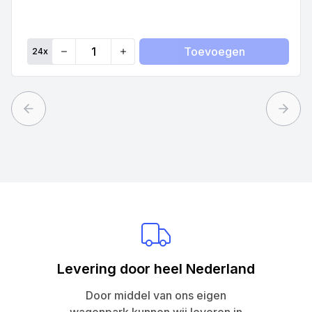
Toevoegen
24
x
Quantity
Previous slide
Next 
Levering door heel Nederland
Door middel van ons eigen