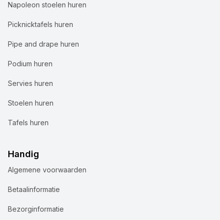
Napoleon stoelen huren
Picknicktafels huren
Pipe and drape huren
Podium huren
Servies huren
Stoelen huren
Tafels huren
Handig
Algemene voorwaarden
Wij gebruiken cookies
Betaalinformatie
Bij Accuraat Verhuur maken we gebruik van cookies en
Bezorginformatie
vergelijkbare technologieën voor verschillende