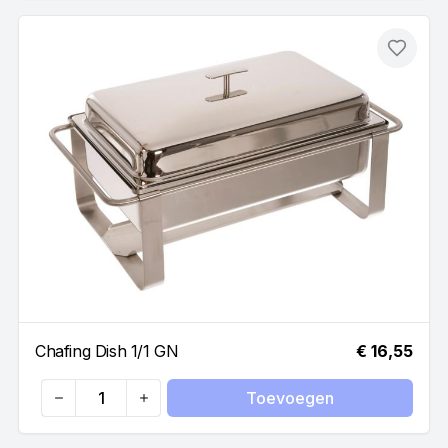
Toevo
Chafing Dish 1/1 GN
€ 16,55
Toevoegen
Quantity