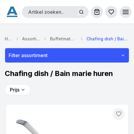
Winkelwagen
Bestellijs
Ope
Home
Assortiment
Buffetmaterialen
Chafing dish / Bain marie
Filter assortiment
Chafing dish / Bain marie huren
Prijs
Toevo