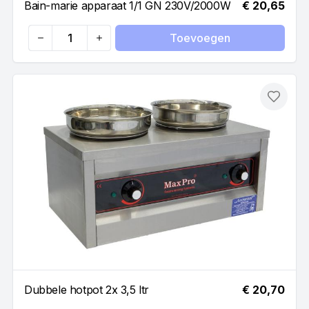
Bain-marie apparaat 1/1 GN 230V/2000W
€ 20,65
Toevoegen
Quantity
Toevo
Dubbele hotpot 2x 3,5 ltr
€ 20,70