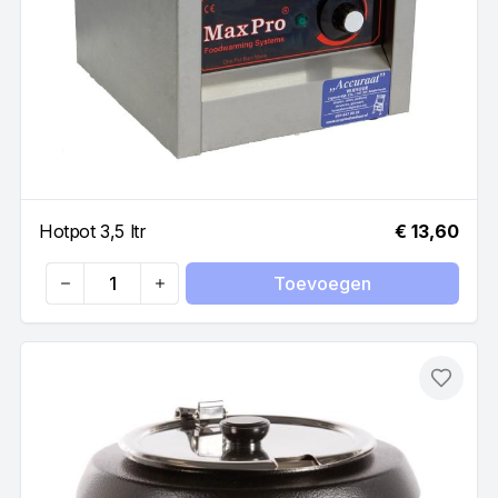
Hotpot 3,5 ltr
€ 13,60
Toevoegen
Quantity
Toevo