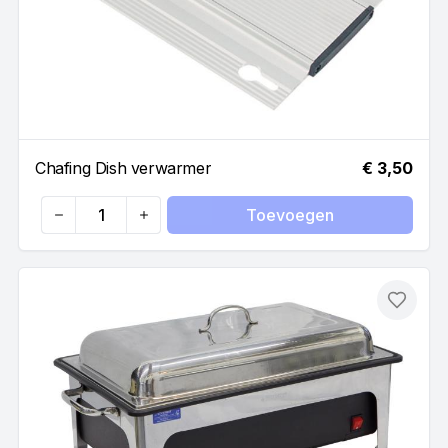
Chafing Dish verwarmer
€ 3,50
Toevoegen
Quantity
Toevo