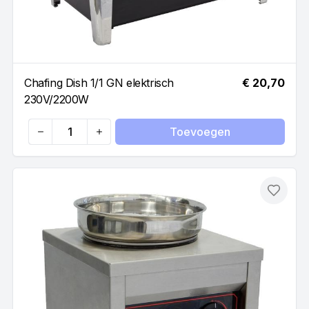
Chafing Dish 1/1 GN elektrisch
€ 20,70
230V/2200W
Toevoegen
Quantity
Toevo