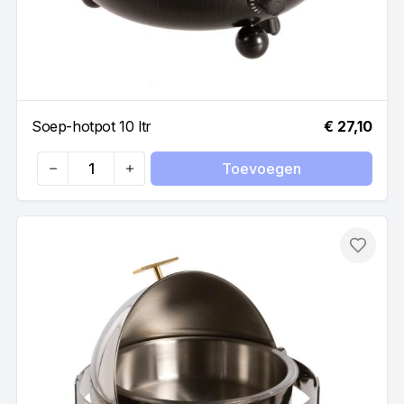
Soep-hotpot 10 ltr
€ 27,10
Toevoegen
Quantity
Toevo