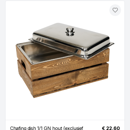
Toevo
Chafing dish 1/1 GN hout (exclusief
€ 22,60