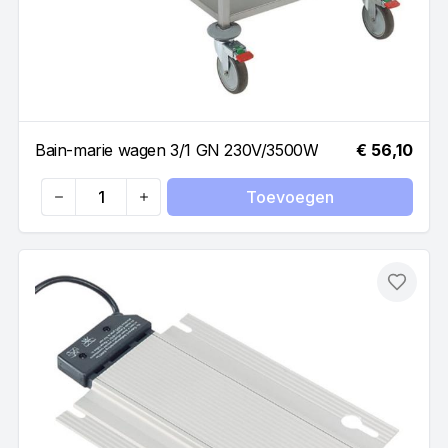
Bain-marie wagen 3/1 GN 230V/3500W
€ 56,10
Toevoegen
Quantity
Toevo