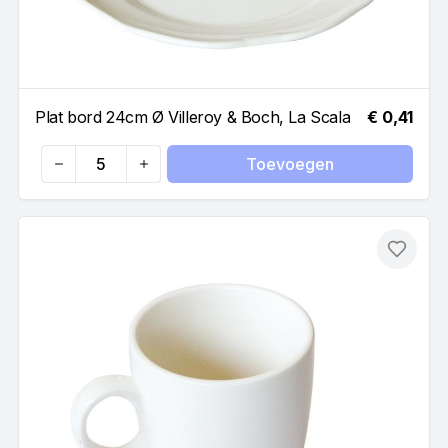
Plat bord 24cm Ø Villeroy & Boch, La Scala
€ 0,41
Toevoegen
Quantity
Toevo