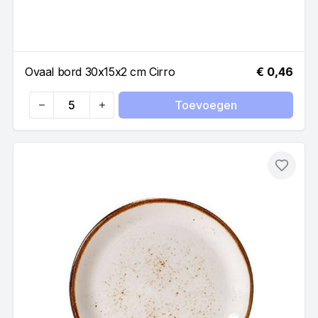
Ovaal bord 30x15x2 cm Cirro
€ 0,46
Toevoegen
Quantity
Toevo