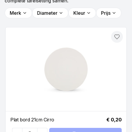
complete tafelsetting samen.
Merk
Diameter
Kleur
Prijs
Toevo
Plat bord 21cm Cirro
€ 0,20