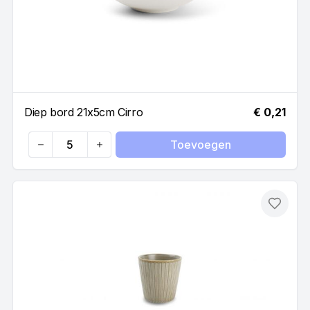
Diep bord 21x5cm Cirro
€ 0,21
Toevoegen
Quantity
Toevo