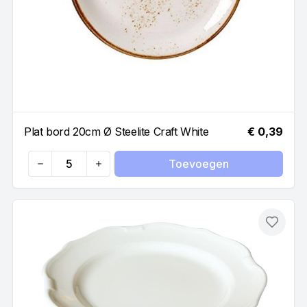
Plat bord 20cm Ø Steelite Craft White
€ 0,39
Toevoegen
Quantity
Toevo