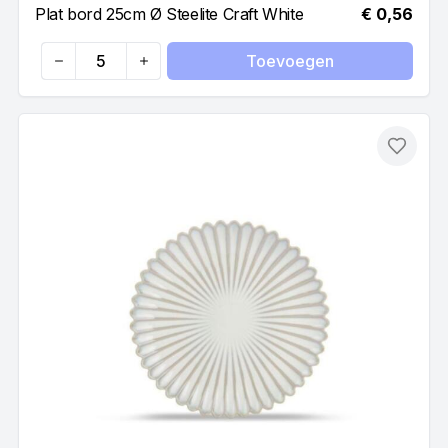
Plat bord 25cm Ø Steelite Craft White
€ 0,56
Toevoegen
Quantity
Toevo