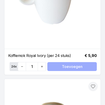
Koffiemok Royal Ivory (per 24 stuks)
€ 5,90
Toevoegen
24
x
Quantity
Toevo