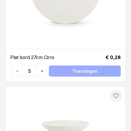
Plat bord 27cm Cirro
€ 0,28
Toevoegen
Quantity
Toevo