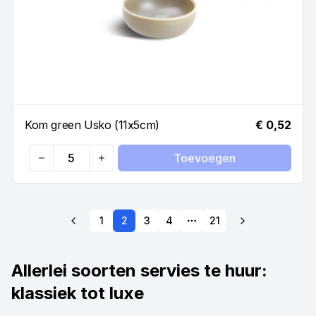
Kom green Usko (11x5cm)
€ 0,52
Toevoegen
Quantity
1
2
3
4
21
More pages
Allerlei soorten servies te huur:
klassiek tot luxe