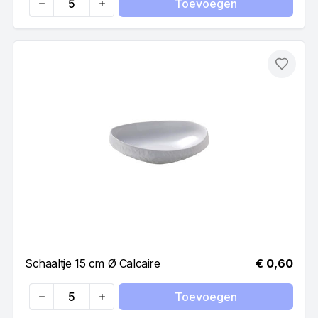
Toevoegen
Quantity
Toevo
Schaaltje 15 cm Ø Calcaire
€ 0,60
Toevoegen
Quantity