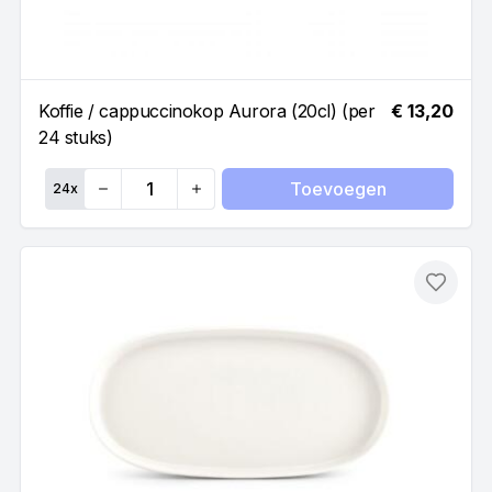
Koffie / cappuccinokop Aurora (20cl) (per
€ 13,20
24 stuks)
Toevoegen
24
x
Quantity
Toevo